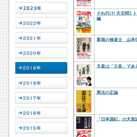
それ行け! 天安悶2
編
軍服の修道士 山本
天皇は「元首」であ
憲法の正論
「日本国紀」の天皇