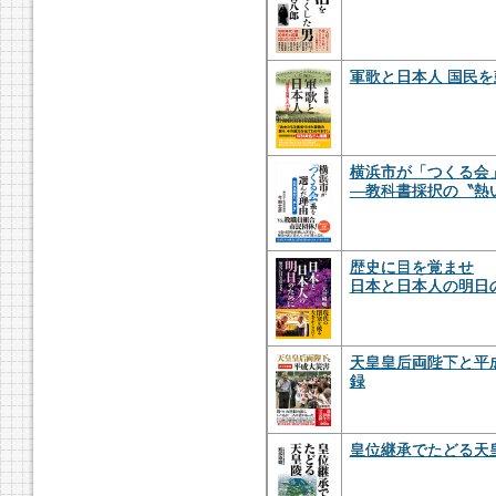
軍歌と日本人 国民を
横浜市が「つくる会
―教科書採択の〝熱
歴史に目を覚ませ
日本と日本人の明日
天皇皇后両陛下と平成
録
皇位継承でたどる天