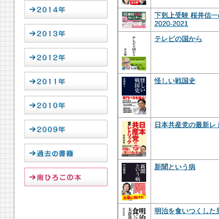
下剋上受験 桜井信
2020-2021
テレビの国から
怪しい戦国史
日本共産党の最新レ
新聞という病
明治を食いつくした