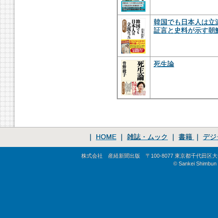
韓国でも日本人は立
証言と史料が示す朝
死生論
｜
HOME
｜
雑誌・ムック
｜
書籍
｜
デジ
株式会社 産経新聞出版 〒100-8077 東京都千代田区大手町1-
© Sankei Shimbun S