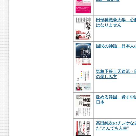
田母神戦争大学 心
はなりません
国民の神話 日本人
気象予報士天達流・
の楽しみ方
貶める韓国 脅す中
日本
高田純次のチンケな
た“とんでも人生"