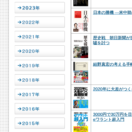
日本の勝機 ―米中
歴史戦 朝日新聞が
嘘を討つ
細野真宏の考える手帳
2020年に大差がつ
3000円で30万円を
eワラント超入門