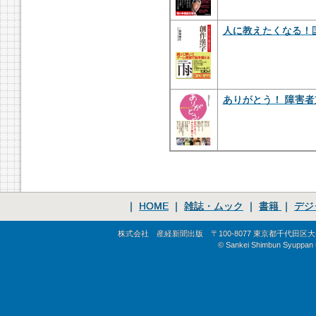
人に教えたくなる！
ありがとう！ 障害者
｜
HOME
｜
雑誌・ムック
｜
書籍
｜
デジ
株式会社 産経新聞出版 〒100-8077 東京都千代田区大手町1-
© Sankei Shimbun Syuppan Co.