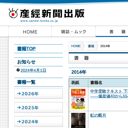
HOME
書籍
2014年
書籍TOP
お知らせ
2024年4月1日
2014年
書籍一覧
表紙
書籍名
中学受験テキスト 下
――偏差値40から5
虹の断片