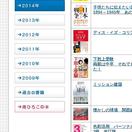
子供たちに伝えたい
1894～1945年 
ディス・イズ・コリ
下剋上受験
両親は中卒 それで
た！
ミッション建国
懐かしの球場 関西
色彩活用 パーソナ
3級 改訂版