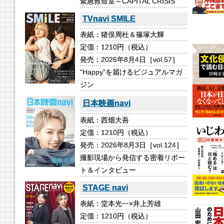
緊急救命室～CAPITAL CRISIS
TVnavi SMILE
表紙：猪俣周杜＆篠塚大輝
定価：1210円（税込）
発売：2026年8月4日［vol.57］
“Happy”を届けるビジュアルマガ
ジン
日本映画navi
表紙：西畑大吾
定価：1210円（税込）
発売：2026年8月3日［vol.124］
撮影現場から発信する密着リポー
ト＆インタビュー
STAGE navi
表紙：堂本光一×井上芳雄
定価：1210円（税込）