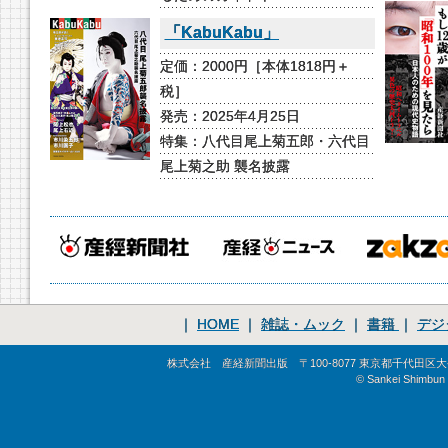
「KabuKabu」
定価：2000円［本体1818円＋
税］
発売：2025年4月25日
特集：八代目尾上菊五郎・六代目
尾上菊之助 襲名披露
｜
HOME
｜
雑誌・ムック
｜
書籍
｜
デジ
株式会社 産経新聞出版 〒100-8077 東京都千代田区大手町1-
© Sankei Shimbun S