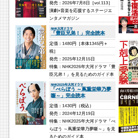
発売：2026年7月8日［vol.113］
演劇×音楽を応援するステージエ
ンタメマガジン
NHK大河ドラマ
「豊臣兄弟！」完全読本
定価：1480円［本体1345円＋
税］
発売：2025年12月15日
特集：NHK2026年大河ドラマ「豊
臣兄弟！」を見るためのガイド本
NHK2025年大河ドラマ
「べらぼう ～蔦重栄華乃夢
噺～」完全読本
定価：1430円（税込）
発売：2024年12月19日
特集：NHK2025年大河ドラマ「べ
らぼう ～蔦重栄華乃夢噺～」を見
るためのガイド本