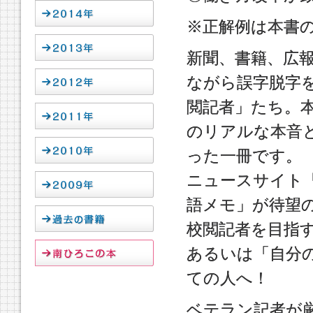
※正解例は本書
新聞、書籍、広
ながら誤字脱字
閲記者」たち。
のリアルな本音
った一冊です。
ニュースサイト
語メモ」が待望
校閲記者を目指
あるいは「自分
ての人へ！
ベテラン記者が