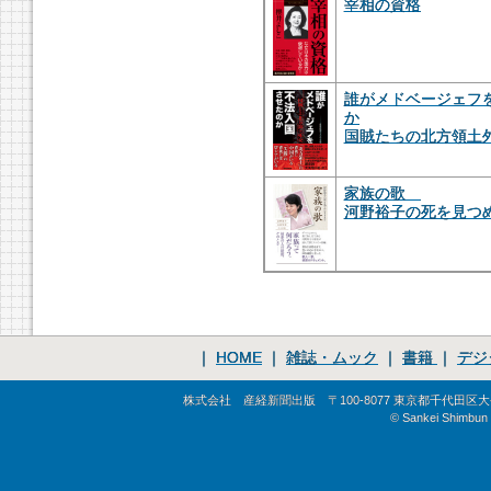
宰相の資格
誰がメドベージェフ
か
国賊たちの北方領土
家族の歌
河野裕子の死を見つめ
｜
HOME
｜
雑誌・ムック
｜
書籍
｜
デジ
株式会社 産経新聞出版 〒100-8077 東京都千代田区大手町1-
© Sankei Shimbun S