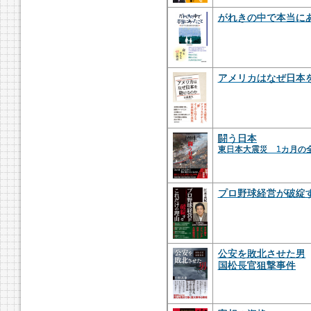
がれきの中で本当に
アメリカはなぜ日本
闘う日本
東日本大震災 1カ月の
プロ野球経営が破綻
公安を敗北させた男
国松長官狙撃事件