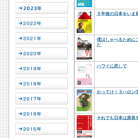
５年後の日本をいま
僕はしゃべるために
た
ハワイに恋して
おってけ！３ハロン
それでも日本は原発