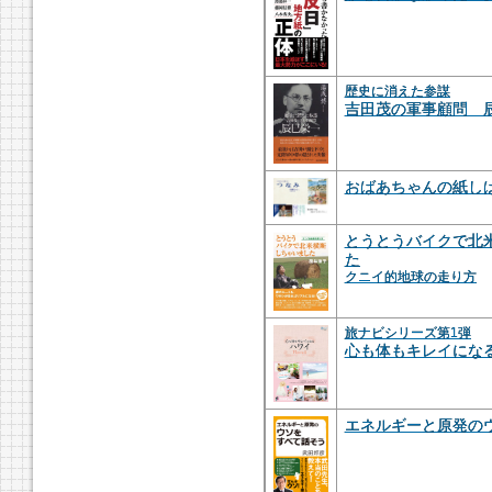
歴史に消えた参謀
吉田茂の軍事顧問 
おばあちゃんの紙し
とうとうバイクで北
た
クニイ的地球の走り方
旅ナビシリーズ第1弾
心も体もキレイにな
エネルギーと原発の