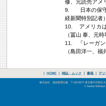
修、元読売アメ
9. 日本の保
経新聞特別記者
10. アメリ
（冨山 泰、元
11. 「レー
（島田洋一、福
｜
HOME
｜
雑誌・ムック
｜
書籍
｜
デジ
株式会社 産経新聞出版 〒100-8077 東京都千代田区大手町1-
© Sankei Shimbun S