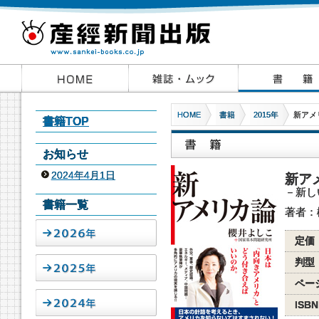
HOME
書籍
2015年
新アメ
書籍TOP
お知らせ
2024年4月1日
新ア
－新し
書籍一覧
著者：
定価
判型
ペー
ISBN