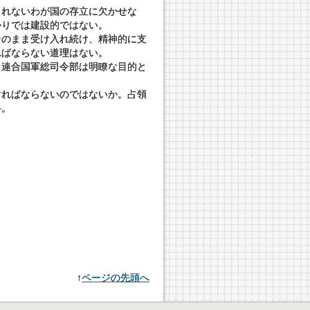
まれないわが国の存立に欠かせな
かりでは建設的ではない。
そのまま受け入れ続け、精神的に支
ればならない道理はない。
、連合国軍総司令部は明瞭な目的と
ければならないのではないか。占領
―。
↑
ページの先頭へ