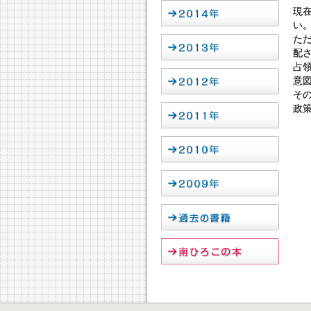
現
い
た
配
占
意
そ
政