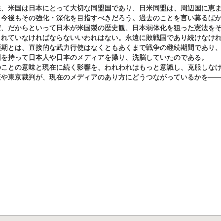
在、米国は日本にとって大切な同盟国であり、日米同盟は、周辺国に恵
。今後もその強化・深化を目指すべきだろう。過去のことを言い募るば
だ、だからといって日本が米国製の歴史観、日本弱体化を狙った憲法を
されていなければならないいわれはない。永遠に敗戦国であり続けなけ
領期とは、直接的な武力行使はなくともあくまで戦争の継続期間であり
図を持って日本人や日本のメディアを操り、洗脳していたのである。
のことの意味と現在に続く影響を、われわれはもっと意識し、克服しな
策や東京裁判が、現在のメディアのあり方にどうつながっているかを―