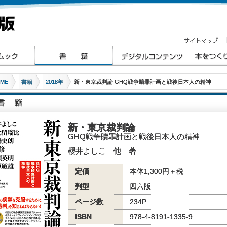
ME
書籍
2018年
新・東京裁判論 GHQ戦争贖罪計画と戦後日本人の精神
新・東京裁判論
GHQ戦争贖罪計画と戦後日本人の精神
櫻井よしこ 他 著
定価
本体1,300円＋税
判型
四六版
ページ数
234P
ISBN
978-4-8191-1335-9