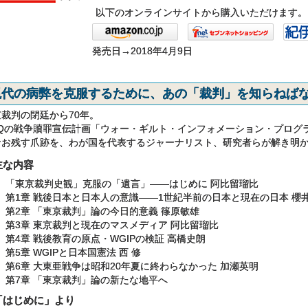
以下のオンラインサイトから購入いただけます。
発売日→2018年4月9日
現代の病弊を克服するために、あの「裁判」を知らねばな
京裁判の閉廷から70年。
Qの戦争贖罪宣伝計画「ウォー・ギルト・インフォメーション・プログラム
なお残す爪跡を、わが国を代表するジャーナリスト、研究者らが解き明
主な内容
「東京裁判史観」克服の「遺言」――はじめに 阿比留瑠比
第1章 戦後日本と日本人の意識――1世紀半前の日本と現在の日本 櫻
第2章 「東京裁判」論の今日的意義 篠原敏雄
第3章 東京裁判と現在のマスメディア 阿比留瑠比
第4章 戦後教育の原点・WGIPの検証 高橋史朗
第5章 WGIPと日本国憲法 西 修
第6章 大東亜戦争は昭和20年夏に終わらなかった 加瀬英明
第7章 「東京裁判」論の新たな地平へ
「はじめに」より