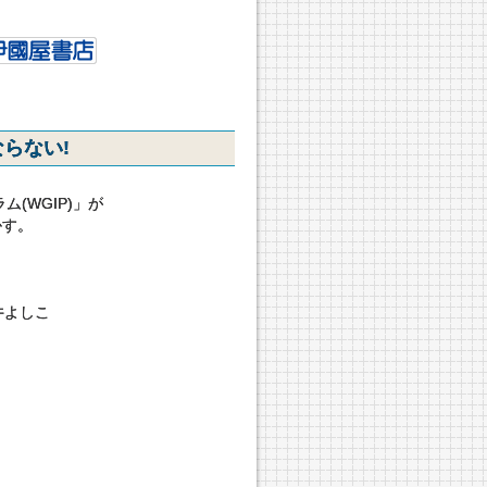
らない!
(WGIP)」が
かす。
井よしこ