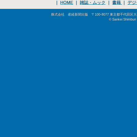
｜
HOME
｜
雑誌・ムック
｜
書籍
｜
デジ
株式会社 産経新聞出版 〒100-8077 東京都千代田区大手町1-
© Sankei Shimbun S