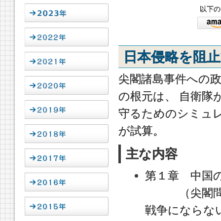
以下の
日本侵略を阻
尖閣諸島事件への
の根元は、 自衛隊
守るためのシミュ
が試算。
主な内容
第１章 中国
（尖閣問題
戦争にならな