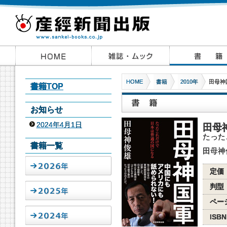
HOME
書籍
2010年
田母神
書籍TOP
お知らせ
2024年4月1日
田母
たった
書籍一覧
田母神
定価
判型
ペー
ISBN